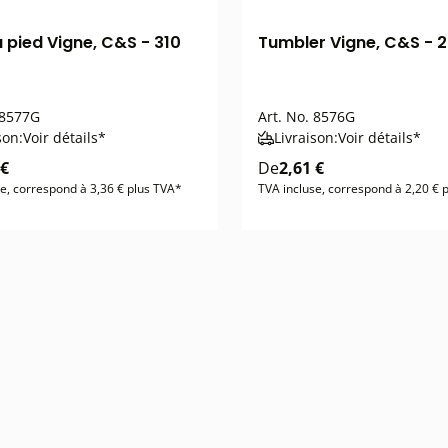
à pied Vigne, C&S - 310
Tumbler Vigne, C&S - 
8577G
Art. No.
8576G
son:
Voir détails*
Livraison:
Voir détails*
 €
De
2,61 €
e, correspond à 3,36 € plus TVA*
TVA incluse, correspond à 2,20 € 