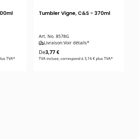
200ml
Tumbler Vigne, C&S - 370ml
Art. No.
8578G
Livraison:
Voir détails*
De
3,77 €
plus TVA*
TVA incluse, correspond à 3,16 € plus TVA*