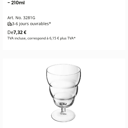
- 210ml
Art. No.
3281G
3-6 jours ouvrables*
De
7,32 €
TVA incluse, correspond à 6,15 € plus TVA*