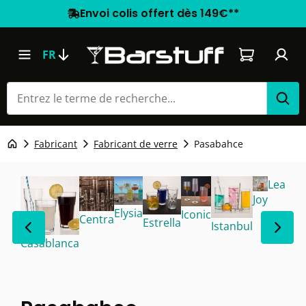
Envoi colis offert dès 149€**
Le panier co
FR
Fabricant
Fabricant de verre
Pasabahce
Leafy
Joy
Elysia
Iconic
Centra
Estrella
Istanbul
Se
Casablanca