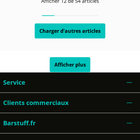
Afficher
12
de
54
articles
Charger d'autres articles
Afficher plus
Service
Clients commerciaux
Barstuff.fr