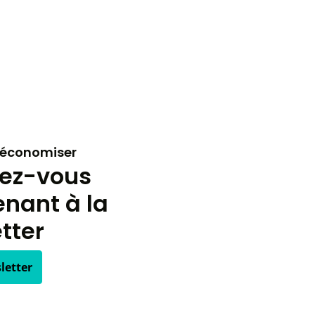
t économiser
vez-vous
nant à la
tter
letter