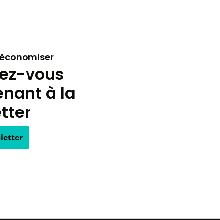
t économiser
vez-vous
nant à la
tter
letter