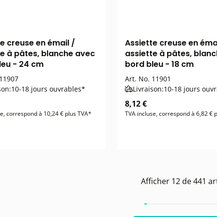
te creuse en émail /
Assiette creuse en émai
te à pâtes, blanche avec
assiette à pâtes, blan
leu - 24 cm
bord bleu - 18 cm
11907
Art. No.
11901
son:
10-18 jours ouvrables*
Livraison:
10-18 jours ouv
8,12 €
se, correspond à 10,24 € plus TVA*
TVA incluse, correspond à 6,82 € 
Afficher
12
de
441
art