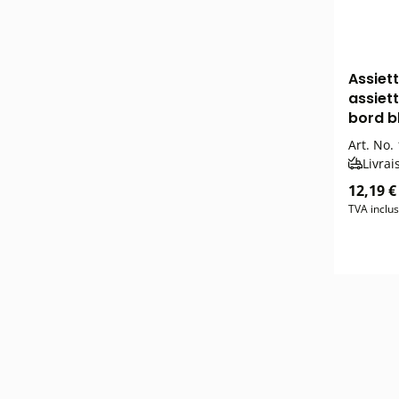
Assiet
assiet
bord b
Art. No.
Livrai
12,19 €
TVA inclu