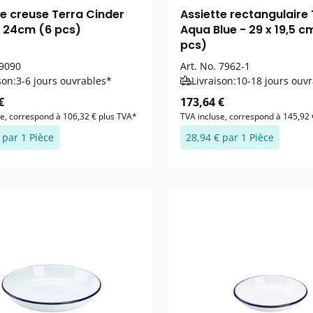
te creuse Terra Cinder
Assiette rectangulaire
- 24cm (6 pcs)
Aqua Blue - 29 x 19,5 c
pcs)
9090
Art. No.
7962-1
son:
3-6 jours ouvrables*
Livraison:
10-18 jours ouv
€
173,64 €
se, correspond à 106,32 € plus TVA*
TVA incluse, correspond à 145,92 
 par 1 Pièce
28,94 € par 1 Pièce