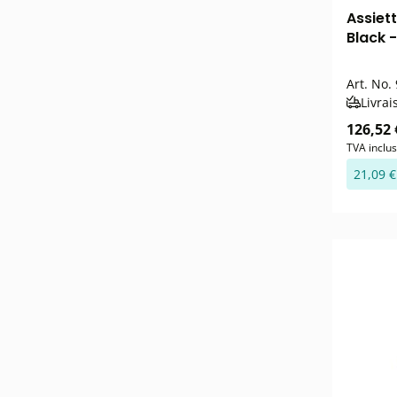
Assiet
Black 
Art. No.
Livrai
126,52 
TVA inclu
21,09 €