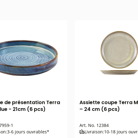
te de présentation Terra
Assiette coupe Terra M
lue - 21cm (6 pcs)
– 24 cm (6 pcs)
7959-1
Art. No.
12384
son:
3-6 jours ouvrables*
Livraison:
10-18 jours ouv