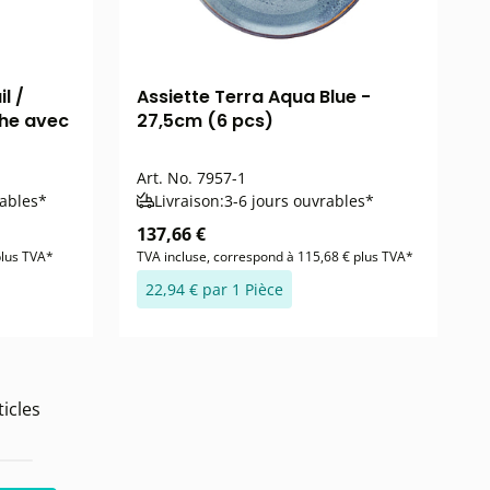
l /
Assiette Terra Aqua Blue -
che avec
27,5cm (6 pcs)
Art. No.
7957-1
rables*
Livraison:
3-6 jours ouvrables*
137,66 €
plus TVA*
TVA incluse, correspond à 115,68 € plus TVA*
22,94 € par 1 Pièce
icles