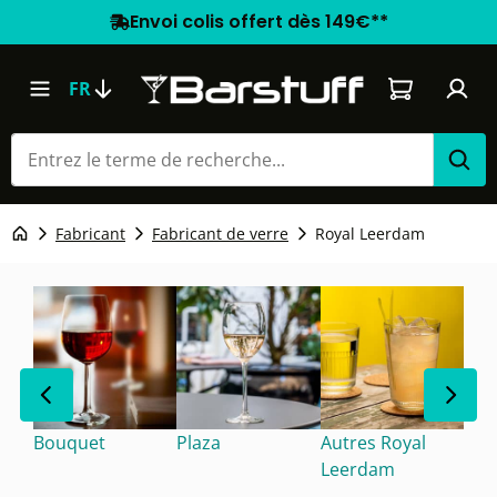
Envoi colis offert dès 149€**
Le panier co
FR
Fabricant
Fabricant de verre
Royal Leerdam
Bouquet
Plaza
Autres Royal
Leerdam