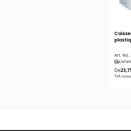
Caisse 
plasti
Art. No.
Livrai
De
23,7
TVA inclu