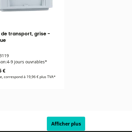
de transport, grise -
que
3119
son:
4-9 jours ouvrables*
5 €
se, correspond à 19,96 € plus TVA*
Afficher plus