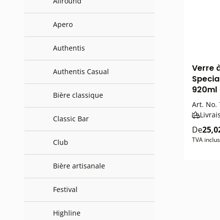
Allround
Apero
Authentis
Verre 
Authentis Casual
Specia
920ml
Bière classique
Art. No.
Livrai
Classic Bar
De
25,0
TVA inclu
Club
Bière artisanale
Festival
Highline