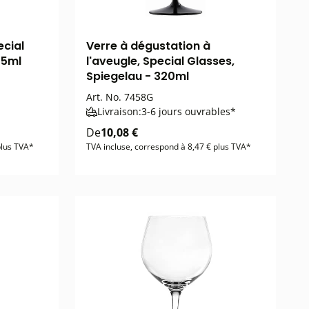
ecial
Verre à dégustation à
25ml
l'aveugle, Special Glasses,
Spiegelau - 320ml
Art. No.
7458G
Livraison:
3-6 jours ouvrables*
De
10,08 €
plus TVA*
TVA incluse, correspond à 8,47 € plus TVA*