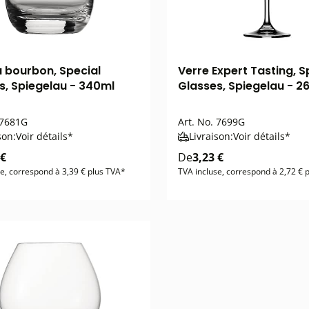
à bourbon, Special
Verre Expert Tasting, S
s, Spiegelau - 340ml
Glasses, Spiegelau - 2
7681G
Art. No.
7699G
son:
Voir détails*
Livraison:
Voir détails*
 €
De
3,23 €
e, correspond à 3,39 € plus TVA*
TVA incluse, correspond à 2,72 € 