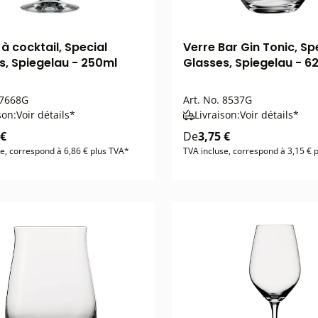
à cocktail, Special
Verre Bar Gin Tonic, Sp
s, Spiegelau - 250ml
Glasses, Spiegelau - 6
7668G
Art. No.
8537G
son:
Voir détails*
Livraison:
Voir détails*
 €
De
3,75 €
e, correspond à 6,86 € plus TVA*
TVA incluse, correspond à 3,15 € 