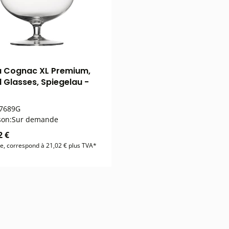
à Cognac XL Premium,
l Glasses, Spiegelau -
7689G
son:
Sur demande
2 €
se, correspond à 21,02 € plus TVA*