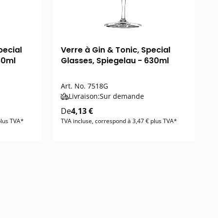
pecial
Verre à Gin & Tonic, Special
60ml
Glasses, Spiegelau - 630ml
Art. No.
7518G
Livraison:
Sur demande
De
4,13 €
plus TVA*
TVA incluse, correspond à 3,47 € plus TVA*