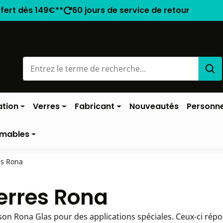
ffert dès 149€**
60 jours de service de retour
ation
Verres
Fabricant
Nouveautés
Personne
mables
es Rona
verres Rona
aison Rona Glas pour des applications spéciales. Ceux-ci ré