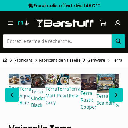
Envoi colis offert dès 149€**
Le panier co
FR
Fabricant
Fabricant de vaisselle
GenWare
Terra
Roko
Terra
Terra
Terra
Terra
Terra
Terra
Terra
Sand
Aqua
Matt
Pearl
Rose
Terra
Cinder
Smok
Rustic
Blue
Grey
Seafoam
Black
Grey
Copper