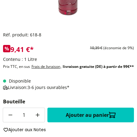
Réf. produit:
618-8
9,41 €*
%
10,39 €
(économie de 9%)
Contenu :
1 Litre
Prix TTC, en sus
Frais de livraison
,
livraison gratuite (DE) à partir de 99€**
Disponible
Livraison:3-6 jours ouvrables*
Bouteille
Quantité
Ajouter au panier
Ajouter aux Notes