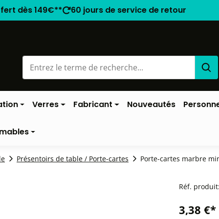
ffert dès 149€**
60 jours de service de retour
ation
Verres
Fabricant
Nouveautés
Personne
mables
le
Présentoirs de table / Porte-cartes
Porte-cartes marbre min
Réf. produit
3,38 €*