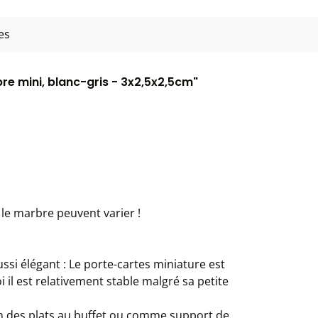
es
re mini, blanc-gris - 3x2,5x2,5cm"
 le marbre peuvent varier !
aussi élégant : Le porte-cartes miniature est
 il est relativement stable malgré sa petite
ion des plats au buffet ou comme support de