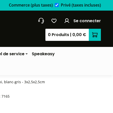
Commerce
(plus taxes)
Privé
(taxes incluses)
Se connecter
0 Produits
|
0,00 €
Le panier
l de service
Speakeasy
i, blanc-gris - 3x2,5x2,5cm
:
7165