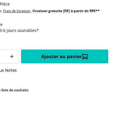
 Pièce
us
Frais de livraison
,
livraison gratuite (DE) à partir de 99€**
le
:3-6 jours ouvrables*
Ajouter au panier
aux Notes
a liste de souhaits