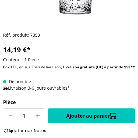
Réf. produit:
7353
14,19 €*
Contenu :
1 Pièce
Prix TTC, en sus
Frais de livraison
,
livraison gratuite (DE) à partir de 99€**
Disponible
Livraison:3-6 jours ouvrables*
Pièce
Quantité
Ajouter au panier
Ajouter aux Notes