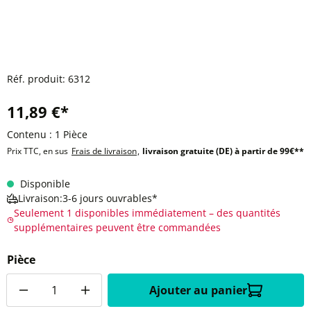
Réf. produit:
6312
11,89 €*
Contenu :
1 Pièce
Prix TTC, en sus
Frais de livraison
,
livraison gratuite (DE) à partir de 99€**
Disponible
Livraison:3-6 jours ouvrables*
Seulement 1 disponibles immédiatement – des quantités
supplémentaires peuvent être commandées
Pièce
Quantité
Ajouter au panier