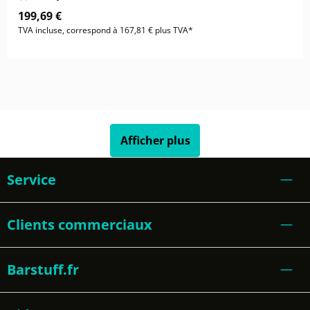
199,69 €
TVA incluse, correspond à 167,81 € plus TVA*
Afficher plus
Service
Clients commerciaux
Barstuff.fr