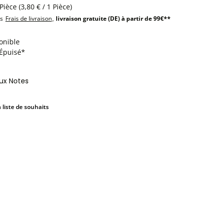
 Pièce
(3,80 € / 1 Pièce)
us
Frais de livraison
,
livraison gratuite (DE) à partir de 99€**
onible
:Épuisé*
aux Notes
a liste de souhaits