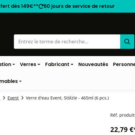
ffert dès 149€**
60 jours de service de retour
ation
Verres
Fabricant
Nouveautés
Personne
mables
z
Event
Verre d'eau Event, Stölzle - 465ml (6 pcs.)
Réf. produit
22,79 €