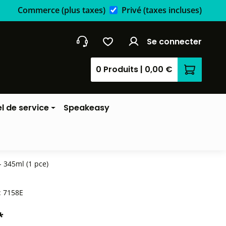
Commerce
(plus taxes)
Privé
(taxes incluses)
Se connecter
0 Produits
|
0,00 €
Le panier
l de service
Speakeasy
 345ml (1 pce)
:
7158E
*