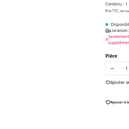
Contenu :
1
Prix TTC, en s
Disponib
Livraison
Seulement
supplémen
Pièce
Quantité
Ajouter 
Ajouter à l