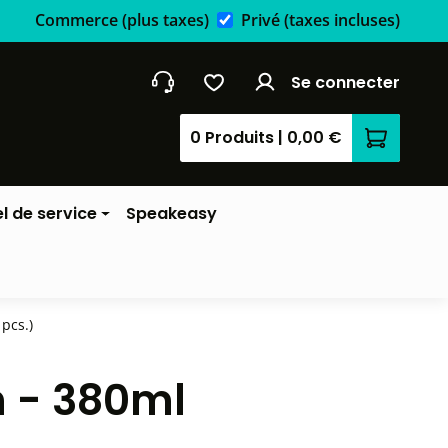
Commerce
(plus taxes)
Privé
(taxes incluses)
Se connecter
0 Produits
|
0,00 €
Le panier
l de service
Speakeasy
pcs.)
n - 380ml