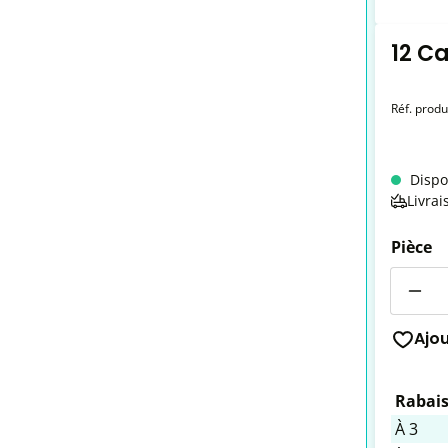
12 C
Réf. produ
Dispo
Livrai
Pièce
Quantit
Ajo
Rabais
À
3