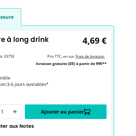
esure
4,69 €
re à long drink
it:
3375E
Prix TTC, en sus
Frais de livraison
,
livraison gratuite (DE) à partir de 99€**
nible
son:3-6 jours ouvrables*
é
Ajouter au panier
uter aux Notes