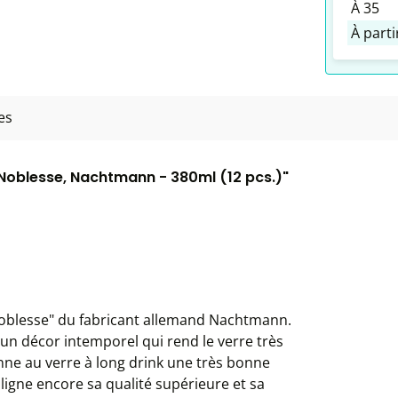
À
35
À part
es
k Noblesse, Nachtmann - 380ml (12 pcs.)"
"Noblesse" du fabricant allemand Nachtmann.
e un décor intemporel qui rend le verre très
donne au verre à long drink une très bonne
uligne encore sa qualité supérieure et sa