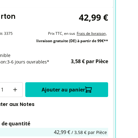
42,99 €
arton
it:
3375
Prix TTC, en sus
Frais de livraison
,
livraison gratuite (DE) à partir de 99€**
nible
3,58 € par Pièce
son:3-6 jours ouvrables*
é
Ajouter au panier
uter aux Notes
 de quantité
42,99 €
/ 3,58 € par Pièce