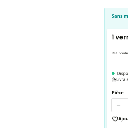
Sans m
1 ver
Réf. produ
Dispo
Livrai
Pièce
Quantit
Ajo