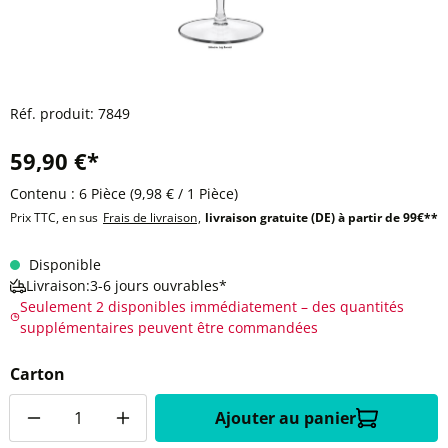
Réf. produit:
7849
59,90 €*
Contenu :
6 Pièce
(9,98 € / 1 Pièce)
Prix TTC, en sus
Frais de livraison
,
livraison gratuite (DE) à partir de 99€**
Disponible
Livraison:3-6 jours ouvrables*
Seulement 2 disponibles immédiatement – des quantités
supplémentaires peuvent être commandées
Carton
Quantité
Ajouter au panier