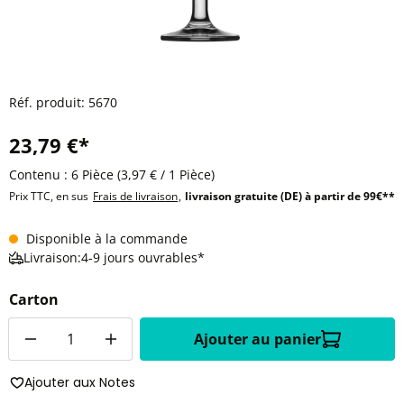
Réf. produit:
5670
23,79 €*
Contenu :
6 Pièce
(3,97 € / 1 Pièce)
Prix TTC, en sus
Frais de livraison
,
livraison gratuite (DE) à partir de 99€**
Disponible à la commande
Livraison:4-9 jours ouvrables*
Carton
Quantité
Ajouter au panier
Ajouter aux Notes