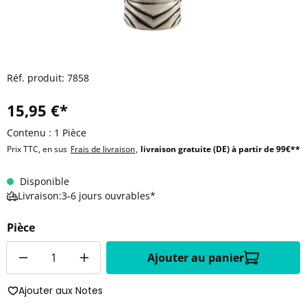
Réf. produit:
7858
15,95 €*
Contenu :
1 Pièce
Prix TTC, en sus
Frais de livraison
,
livraison gratuite (DE) à partir de 99€**
Disponible
Livraison:3-6 jours ouvrables*
Pièce
Quantité
Ajouter au panier
Ajouter aux Notes