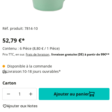
Réf. produit:
7814-10
52,79 €*
Contenu :
6 Pièce
(8,80 € / 1 Pièce)
Prix TTC, en sus
Frais de livraison
,
livraison gratuite (DE) à partir de 99€**
Disponible à la commande
Livraison:10-18 jours ouvrables*
Carton
Quantité
Ajouter au panier
Ajouter aux Notes