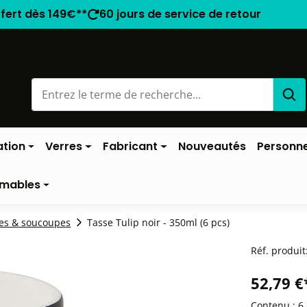
ffert dès 149€**
60 jours de service de retour
ation
Verres
Fabricant
Nouveautés
Personne
mables
es & soucoupes
Tasse Tulip noir - 350ml (6 pcs)
Réf. produit
52,79 €
Contenu :
6