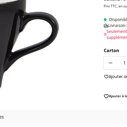
Prix TTC, en s
Disponib
Livraison
Seulement
supplémen
Carton
Quantité
Ajouter 
Ajouter à l
es