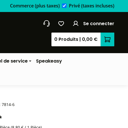
Commerce
(plus taxes)
Privé
(taxes incluses)
Se connecter
0 Produits
|
0,00 €
Le panier
l de service
Speakeasy
:
7814-6
*
 Pièce
(8,80 € / 1 Pièce)