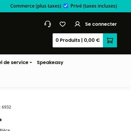
Commerce
(plus taxes)
Privé
(taxes incluses)
Se connecter
0 Produits
|
0,00 €
Le panier
l de service
Speakeasy
:
6932
*
 Pièce