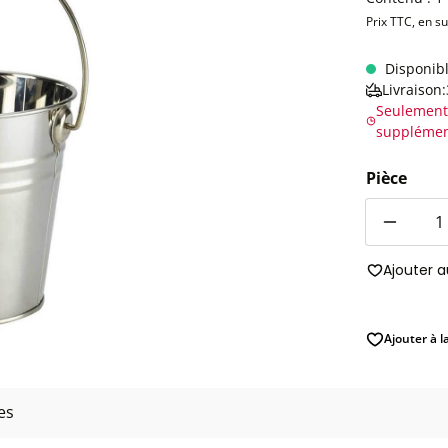
Prix TTC, en s
Disponib
Livraison
Seulement
supplémen
Pièce
Quantité
Ajouter 
Ajouter à l
es