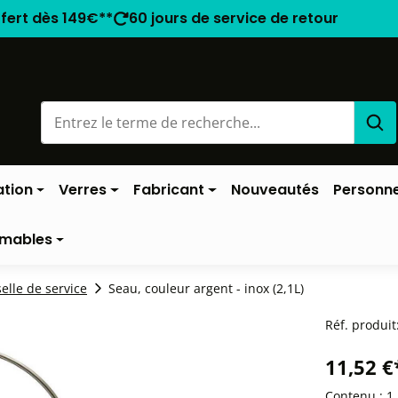
ffert dès 149€**
60 jours de service de retour
ation
Verres
Fabricant
Nouveautés
Personne
mables
selle de service
Seau, couleur argent - inox (2,1L)
Réf. produit
11,52 €
Contenu :
1