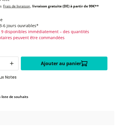
us
Frais de livraison
,
livraison gratuite (DE) à partir de 99€**
le
:3-6 jours ouvrables*
 9 disponibles immédiatement – des quantités
taires peuvent être commandées
Ajouter au panier
aux Notes
a liste de souhaits