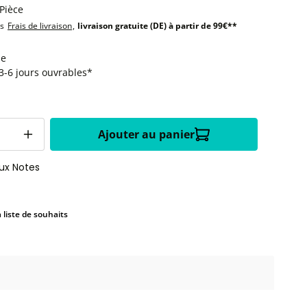
 Pièce
us
Frais de livraison
,
livraison gratuite (DE) à partir de 99€**
le
:3-6 jours ouvrables*
Ajouter au panier
aux Notes
a liste de souhaits