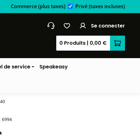
Commerce
(plus taxes)
Privé
(taxes incluses)
Se connecter
0 Produits
|
0,00 €
Le panier
l de service
Speakeasy
240
:
6994
*