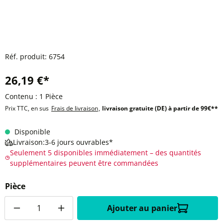
Réf. produit:
6754
26,19 €*
Contenu :
1 Pièce
Prix TTC, en sus
Frais de livraison
,
livraison gratuite (DE) à partir de 99€**
Disponible
Livraison:3-6 jours ouvrables*
Seulement 5 disponibles immédiatement – des quantités
supplémentaires peuvent être commandées
Pièce
Quantité
Ajouter au panier