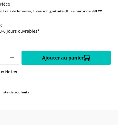
 Pièce
us
Frais de livraison
,
livraison gratuite (DE) à partir de 99€**
le
:3-6 jours ouvrables*
Ajouter au panier
aux Notes
a liste de souhaits