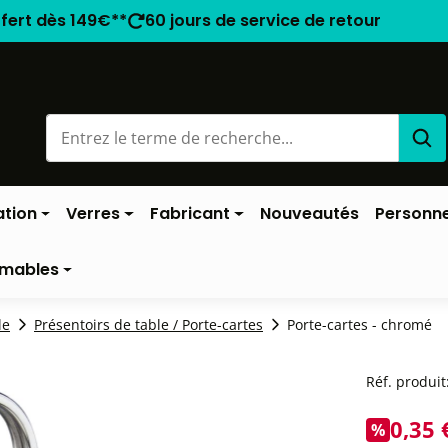
ffert dès 149€**
60 jours de service de retour
ation
Verres
Fabricant
Nouveautés
Personne
mables
le
Présentoirs de table / Porte-cartes
Porte-cartes - chromé
Réf. produit
0,35 
%