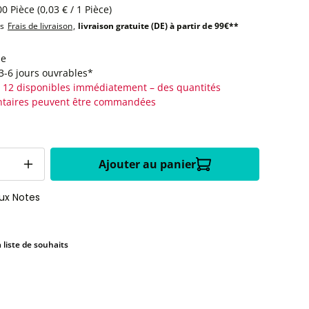
00 Pièce
(0,03 € / 1 Pièce)
us
Frais de livraison
,
livraison gratuite (DE) à partir de 99€**
le
:3-6 jours ouvrables*
 12 disponibles immédiatement – des quantités
taires peuvent être commandées
Ajouter au panier
aux Notes
a liste de souhaits