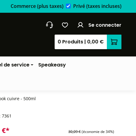
Commerce
(plus taxes)
Privé
(taxes incluses)
Se connecter
0 Produits
|
0,00 €
Le panier
l de service
Speakeasy
ook cuivre - 500ml
:
7361
 €*
30,09 €
(économie de 34%)