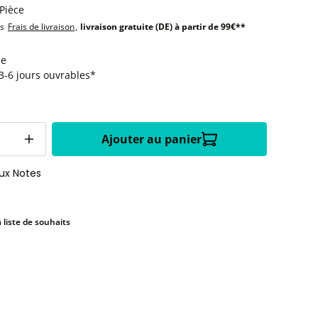
 Pièce
us
Frais de livraison
,
livraison gratuite (DE) à partir de 99€**
le
:3-6 jours ouvrables*
Ajouter au panier
aux Notes
a liste de souhaits