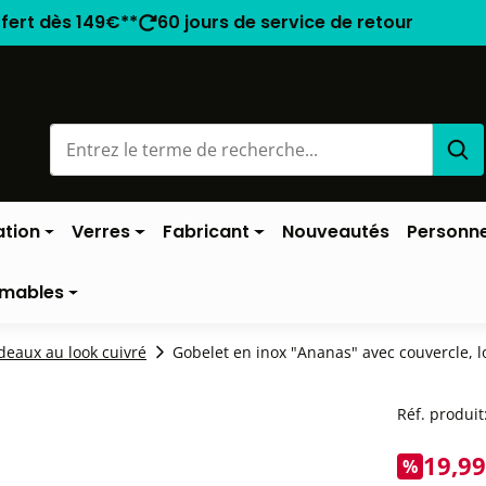
ffert dès 149€**
60 jours de service de retour
ation
Verres
Fabricant
Nouveautés
Personne
mables
deaux au look cuivré
Gobelet en inox "Ananas" avec couvercle, l
Réf. produit
19,99
%