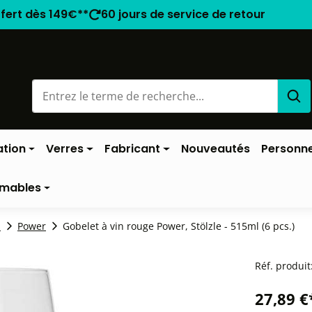
ffert dès 149€**
60 jours de service de retour
ation
Verres
Fabricant
Nouveautés
Personne
mables
z
Power
Gobelet à vin rouge Power, Stölzle - 515ml (6 pcs.)
Réf. produit
27,89 €