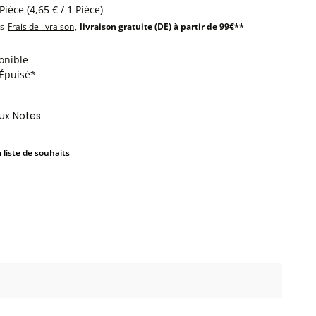
 Pièce
(4,65 € / 1 Pièce)
us
Frais de livraison
,
livraison gratuite (DE) à partir de 99€**
onible
:Épuisé*
aux Notes
a liste de souhaits