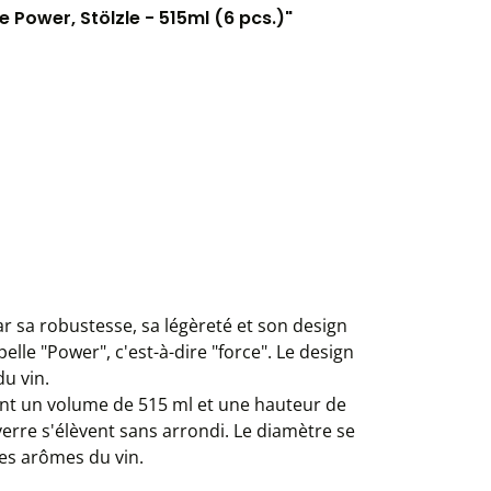
e Power, Stölzle - 515ml (6 pcs.)"
ar sa robustesse, sa légèreté et son design
elle "Power", c'est-à-dire "force". Le design
u vin.
r ont un volume de 515 ml et une hauteur de
verre s'élèvent sans arrondi. Le diamètre se
les arômes du vin.