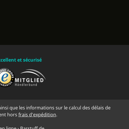
cellent et sécurisé
insi que les informations sur le calcul des délais de
dent hors
frais d'expédition
.
n ligne › Barstuff.de