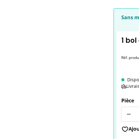
Sans m
1 bol
Réf. produ
Dispo
Livrai
Pièce
Quantit
Ajo