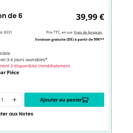
39,99 €
on de 6
it:
8331
Prix TTC, en sus
Frais de livraison
,
livraison gratuite (DE) à partir de 99€**
nible
son:3-6 jours ouvrables*
ment 3 disponibles immédiatement
par Pièce
é
Ajouter au panier
uter aux Notes