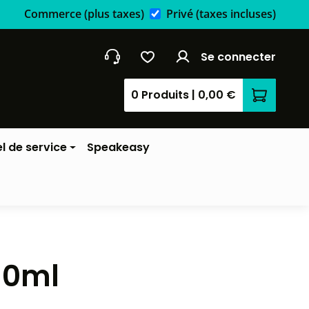
Commerce
(plus taxes)
Privé
(taxes incluses)
Se connecter
0 Produits
|
0,00 €
Le panier
l de service
Speakeasy
10ml