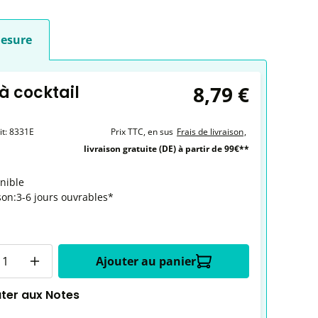
esure
8,79 €
 à cocktail
it:
8331E
Prix TTC, en sus
Frais de livraison
,
livraison gratuite (DE) à partir de 99€**
nible
son:3-6 jours ouvrables*
é
Ajouter au panier
uter aux Notes