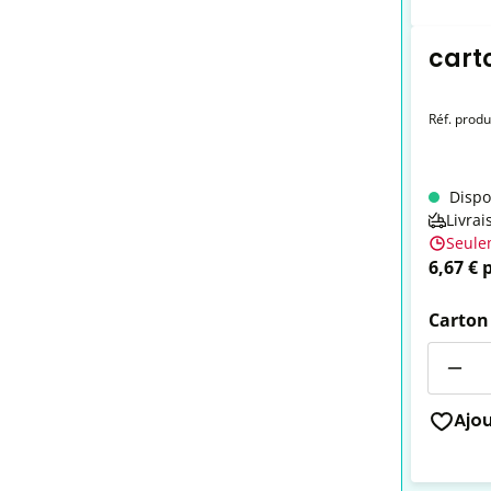
cart
Réf. produ
Dispo
Livrai
Seule
6,67 € 
Carton
Quantit
Ajo