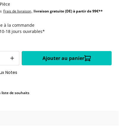
 Pièce
us
Frais de livraison
,
livraison gratuite (DE) à partir de 99€**
le à la commande
:10-18 jours ouvrables*
Ajouter au panier
aux Notes
a liste de souhaits